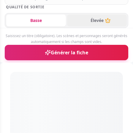
QUALITÉ DE SORTIE
ages de Graffiti à Colorier
Basse
Élevée
ages à Colorier Gratuites
Saisissez un titre (obligatoire). Les scènes et personnages seront générés
es Œuvres d'Art
automatiquement si les champs sont vides.
Générer la fiche