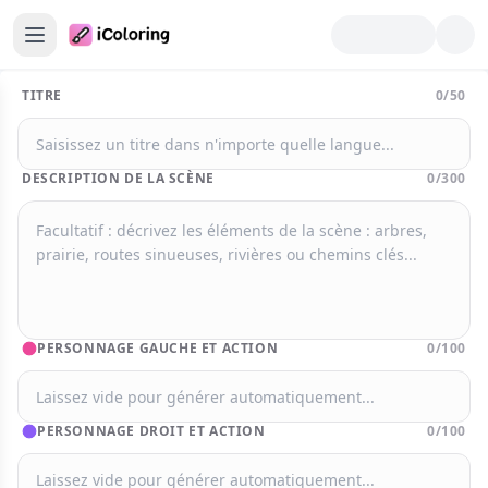
TITRE
0/50
ccueil
énérateur de coloriages
DESCRIPTION DE LA SCÈNE
0/300
énérateur de livres de coloriage
oloriage et activités
lus d’outils
PERSONNAGE GAUCHE ET ACTION
0/100
iche de coloriage IA
mage en PDF
PERSONNAGE DROIT ET ACTION
0/100
ettre en Page à Colorier
om en Page à Colorier