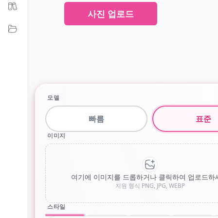
무료 색칠공부 페이지
사진 업로드
내 작품
모델
빠름
표준
이미지
여기에 이미지를 드롭하거나 클릭하여 업로드하
지원 형식 PNG, JPG, WEBP
스타일
기본
만화
스누피
디테일