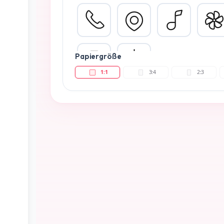
Papiergröße
1:1
3:4
2:3