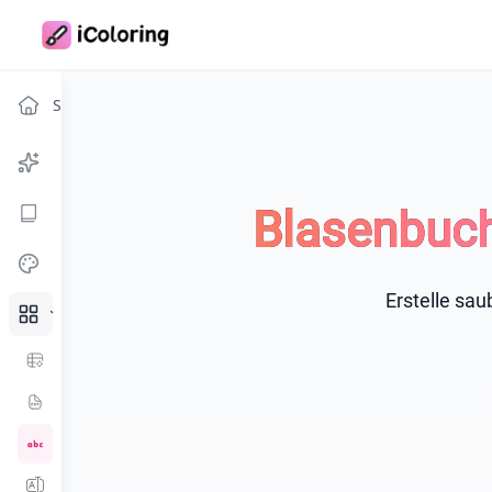
Startseite
Malvorlagen-Generator
Malbuch-Generator
Blasenbuch
Ausmalen & Spaß
Erstelle sa
Weitere Tools
KI-Ausmal-Arbeitsblatt
Bild zu PDF
Buchstabe zu Ausmalbild
Name zu Ausmalbild