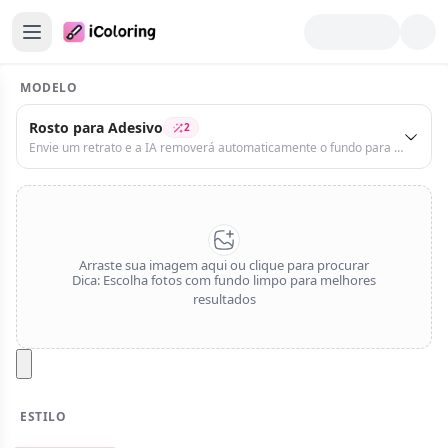
MODELO
nício
Rosto para Adesivo
2
erador de páginas para colorir
Envie um retrato e a IA removerá automaticamente o fundo para criar um adesivo personalizado
erador de livros para colorir
olorir e diversão
Arraste sua imagem aqui ou clique para procurar
Dica: Escolha fotos com fundo limpo para melhores
olorir com IA
resultados
olorir Manualmente
erador de Adesivos IA
riador de Flashcards IA
ESTILO
magem para Prompt
Realista
Ghibli
Quadrinhos
Chibi
Disney
Pixar
Desenho Animado
3D