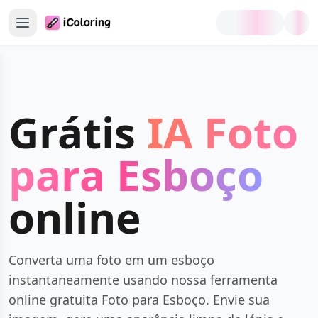
nício
erador de páginas para colorir
Grátis
IA Foto
magem para Página para Colorir
para Esboço
exto para Página para Colorir
erador em lote
online
erador de livros para colorir
olorir e diversão
Converta uma foto em um esboço
instantaneamente usando nossa ferramenta
ais ferramentas
online gratuita Foto para Esboço. Envie sua