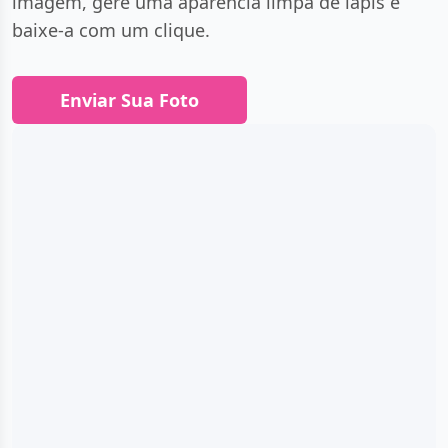
imagem, gere uma aparência limpa de lápis e
áginas para Colorir Grátis
baixe-a com um clique.
inhas Obras de Arte
Enviar Sua Foto