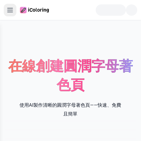
首頁
著色頁生成器
著色書生成器
在線創建圓潤字母著
著色與趣味工具
色頁
更多工具
I著色練習頁
使用AI製作清晰的圓潤字母著色頁——快速、免費
且簡單
片轉PDF
字母轉著色頁
名字轉著色頁