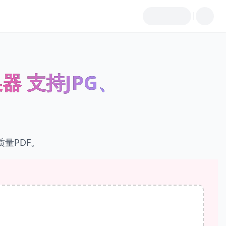
换器 支持JPG、
量PDF。