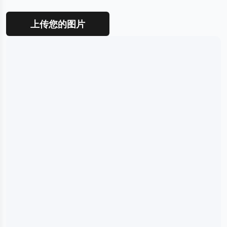
更多工具
上传您的图片
免费涂色页
我的作品